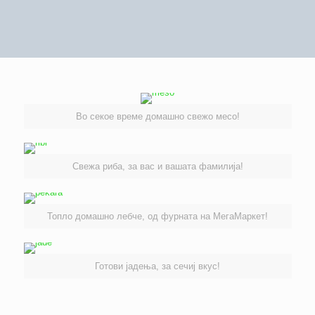
Во секое време домашно свежо месо!
Свежа риба, за вас и вашата фамилија!
Топло домашно лебче, од фурната на МегаМаркет!
Готови јадења, за сечиј вкус!