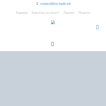
contact@kisi-trade.mk
Кариера
Картичка за попуст
Лајонес
Рецепти