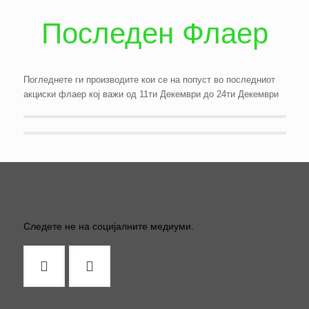
Последен Флаер
Погледнете ги производите кои се на попуст во последниот
акциски флаер кој важи од 11ти Декември до 24ти Декември
Следете не на социјалните медиуми.