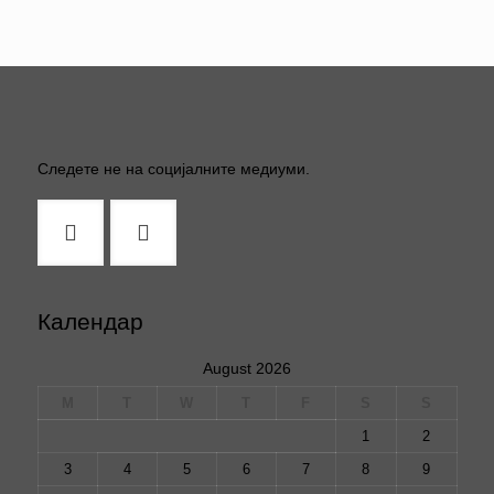
Следете не на социјалните медиуми.
Календар
August 2026
M
T
W
T
F
S
S
1
2
3
4
5
6
7
8
9