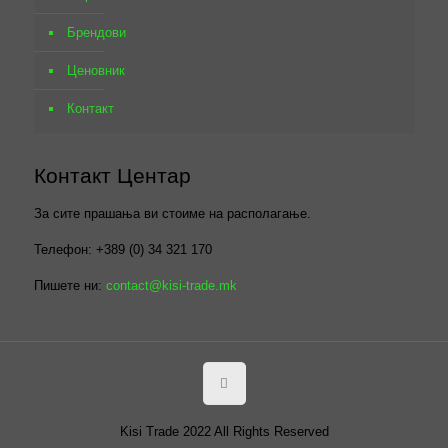
Брендови
Ценовник
Контакт
Контакт Центар
За сите прашања ви стоиме на располагање.
Телефон: +389 (0) 34 321 170
Пишете ни:
contact@kisi-trade.mk
Kisi Trade 2022 All Rights Reserved