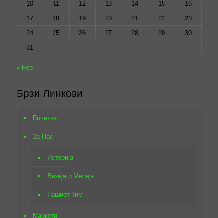
10
11
12
13
14
15
16
17
18
19
20
21
22
23
24
25
26
27
28
29
30
31
« Feb
Брзи Линкови
Почетна
За Нас
Историја
Визија и Мисија
Нашиот Тим
Маркети